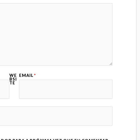
WE
EMAIL
*
BSI
TE